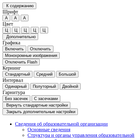
К содержанию
Шрифт
А
А
А
Цвет
Ц
Ц
Ц
Ц
Ц
Дополнительно
Графика
Включить
Отключить
Монохромные изображения
Отключить Flash
Кернинг
Стандартный
Средний
Большой
Интервал
Одинарный
Полуторный
Двойной
Гарнитура
Без засечек
С засечками
Вернуть стандартные настройки
Закрыть дополнительные настройки
Сведения об образовательной организации
Основные сведения
Структура и органы управления образовательной