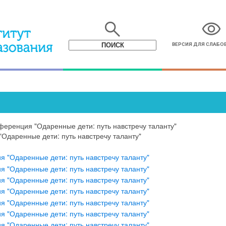
search
visibility
ВЕРСИЯ ДЛЯ СЛАБ
ференция "Одаренные дети: путь навстречу таланту"
Одаренные дети: путь навстречу таланту"