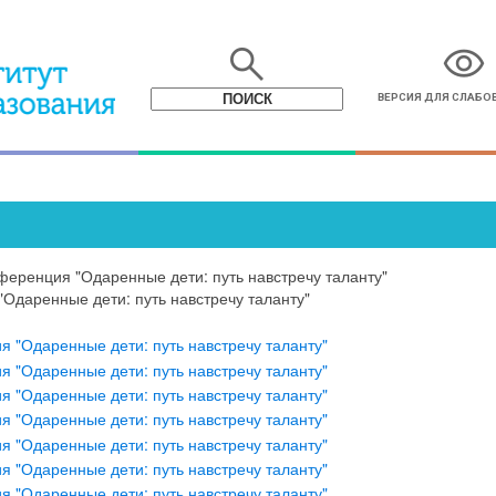
search
visibility
ВЕРСИЯ ДЛЯ СЛАБ
ференция "Одаренные дети: путь навстречу таланту"
Одаренные дети: путь навстречу таланту"