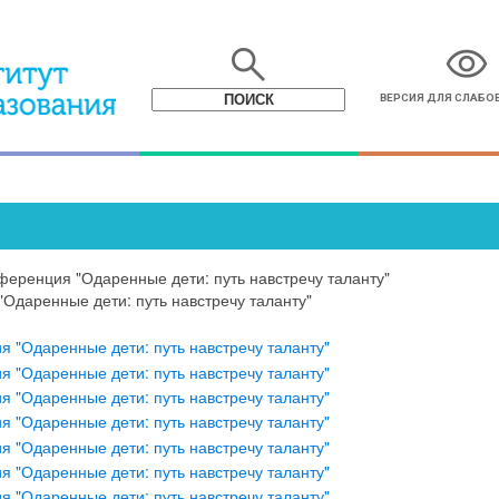
search
visibility
ВЕРСИЯ ДЛЯ СЛАБ
ференция "Одаренные дети: путь навстречу таланту"
Одаренные дети: путь навстречу таланту"