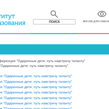
search
visibility
ВЕРСИЯ ДЛЯ СЛАБ
ференция "Одаренные дети: путь навстречу таланту"
Одаренные дети: путь навстречу таланту"