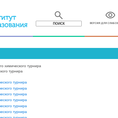
search
visibility
ВЕРСИЯ ДЛЯ СЛАБ
го химического турнира
кого турнира