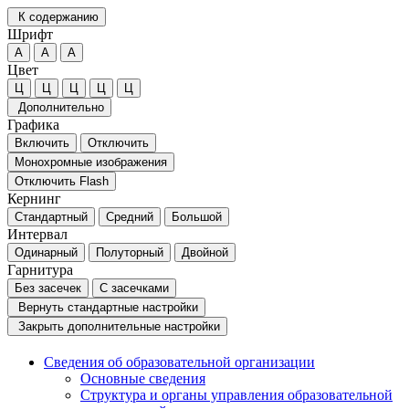
К содержанию
Шрифт
А
А
А
Цвет
Ц
Ц
Ц
Ц
Ц
Дополнительно
Графика
Включить
Отключить
Монохромные изображения
Отключить Flash
Кернинг
Стандартный
Средний
Большой
Интервал
Одинарный
Полуторный
Двойной
Гарнитура
Без засечек
С засечками
Вернуть стандартные настройки
Закрыть дополнительные настройки
Сведения об образовательной организации
Основные сведения
Структура и органы управления образовательной