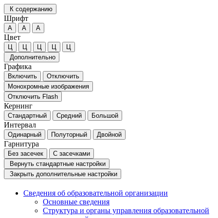
К содержанию
Шрифт
А
А
А
Цвет
Ц
Ц
Ц
Ц
Ц
Дополнительно
Графика
Включить
Отключить
Монохромные изображения
Отключить Flash
Кернинг
Стандартный
Средний
Большой
Интервал
Одинарный
Полуторный
Двойной
Гарнитура
Без засечек
С засечками
Вернуть стандартные настройки
Закрыть дополнительные настройки
Сведения об образовательной организации
Основные сведения
Структура и органы управления образовательной