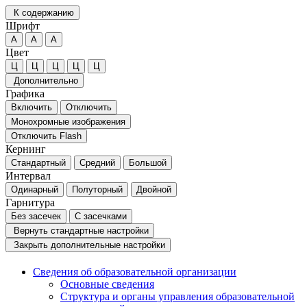
К содержанию
Шрифт
А
А
А
Цвет
Ц
Ц
Ц
Ц
Ц
Дополнительно
Графика
Включить
Отключить
Монохромные изображения
Отключить Flash
Кернинг
Стандартный
Средний
Большой
Интервал
Одинарный
Полуторный
Двойной
Гарнитура
Без засечек
С засечками
Вернуть стандартные настройки
Закрыть дополнительные настройки
Сведения об образовательной организации
Основные сведения
Структура и органы управления образовательной