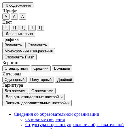
К содержанию
Шрифт
А
А
А
Цвет
Ц
Ц
Ц
Ц
Ц
Дополнительно
Графика
Включить
Отключить
Монохромные изображения
Отключить Flash
Кернинг
Стандартный
Средний
Большой
Интервал
Одинарный
Полуторный
Двойной
Гарнитура
Без засечек
С засечками
Вернуть стандартные настройки
Закрыть дополнительные настройки
Сведения об образовательной организации
Основные сведения
Структура и органы управления образовательной