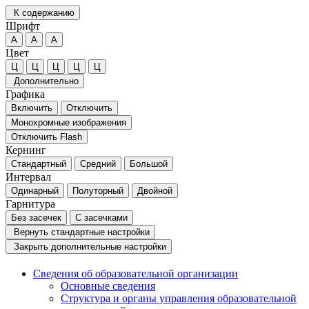
К содержанию
Шрифт
А
А
А
Цвет
Ц
Ц
Ц
Ц
Ц
Дополнительно
Графика
Включить
Отключить
Монохромные изображения
Отключить Flash
Кернинг
Стандартный
Средний
Большой
Интервал
Одинарный
Полуторный
Двойной
Гарнитура
Без засечек
С засечками
Вернуть стандартные настройки
Закрыть дополнительные настройки
Сведения об образовательной организации
Основные сведения
Структура и органы управления образовательной