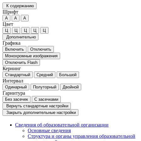
К содержанию
Шрифт
А
А
А
Цвет
Ц
Ц
Ц
Ц
Ц
Дополнительно
Графика
Включить
Отключить
Монохромные изображения
Отключить Flash
Кернинг
Стандартный
Средний
Большой
Интервал
Одинарный
Полуторный
Двойной
Гарнитура
Без засечек
С засечками
Вернуть стандартные настройки
Закрыть дополнительные настройки
Сведения об образовательной организации
Основные сведения
Структура и органы управления образовательной