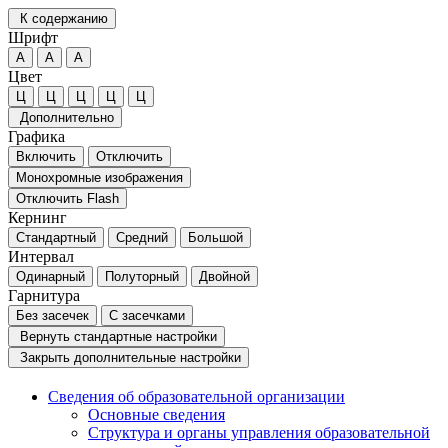
К содержанию
Шрифт
А
А
А
Цвет
Ц
Ц
Ц
Ц
Ц
Дополнительно
Графика
Включить
Отключить
Монохромные изображения
Отключить Flash
Кернинг
Стандартный
Средний
Большой
Интервал
Одинарный
Полуторный
Двойной
Гарнитура
Без засечек
С засечками
Вернуть стандартные настройки
Закрыть дополнительные настройки
Сведения об образовательной организации
Основные сведения
Структура и органы управления образовательной