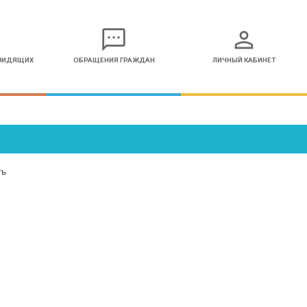
sms
person
ОВИДЯЩИХ
ОБРАЩЕНИЯ ГРАЖДАН
ЛИЧНЫЙ КАБИНЕТ
ть