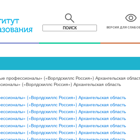
search
visibility
ВЕРСИЯ ДЛЯ СЛАБ
ые профессионалы» («Ворлдскиллс Россия») Архангельская облас
ионалы» («Ворлдскиллс Россия») Архангельская область