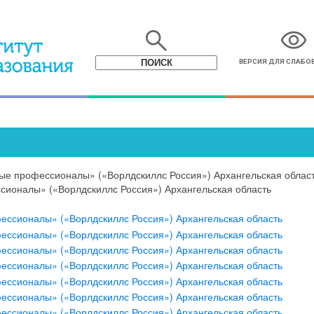
search
visibility
ВЕРСИЯ ДЛЯ СЛАБ
ые профессионалы» («Ворлдскиллс Россия») Архангельская облас
ионалы» («Ворлдскиллс Россия») Архангельская область