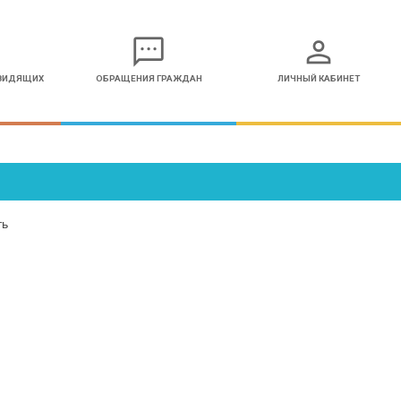
sms
person
ОВИДЯЩИХ
ОБРАЩЕНИЯ ГРАЖДАН
ЛИЧНЫЙ КАБИНЕТ
ть