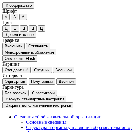
К содержанию
Шрифт
А
А
А
Цвет
Ц
Ц
Ц
Ц
Ц
Дополнительно
Графика
Включить
Отключить
Монохромные изображения
Отключить Flash
Кернинг
Стандартный
Средний
Большой
Интервал
Одинарный
Полуторный
Двойной
Гарнитура
Без засечек
С засечками
Вернуть стандартные настройки
Закрыть дополнительные настройки
Сведения об образовательной организации
Основные сведения
Структура и органы управления образовательной о