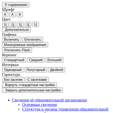
К содержанию
Шрифт
А
А
А
Цвет
Ц
Ц
Ц
Ц
Ц
Дополнительно
Графика
Включить
Отключить
Монохромные изображения
Отключить Flash
Кернинг
Стандартный
Средний
Большой
Интервал
Одинарный
Полуторный
Двойной
Гарнитура
Без засечек
С засечками
Вернуть стандартные настройки
Закрыть дополнительные настройки
Сведения об образовательной организации
Основные сведения
Структура и органы управления образовательной