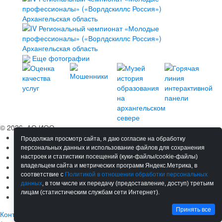
Еще фотографии
© 2026, АО ИОО
Сведения об ОО
Продолжая просмотр сайта, я даю согласие на обработку
Обучение
персональных данных и использование файлов для сохранения
Мероприятия
настроек и статистики посещений (куки-файлы/cookie-файлы)
владельцем сайта и метрических программ Яндекс.Метрика, в
Сотрудничество
соответствие с
Политикой в отношении обработки персональных
Ресурсы
данных
, в том числе их передачу (предоставление, доступ) третьим
Материалы
лицам (статистическим службам сети Интернет).
Новости
Принять все
Контакты