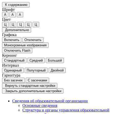
К содержанию
Шрифт
А
А
А
Цвет
Ц
Ц
Ц
Ц
Ц
Дополнительно
Графика
Включить
Отключить
Монохромные изображения
Отключить Flash
Кернинг
Стандартный
Средний
Большой
Интервал
Одинарный
Полуторный
Двойной
Гарнитура
Без засечек
С засечками
Вернуть стандартные настройки
Закрыть дополнительные настройки
Сведения об образовательной организации
Основные сведения
Структура и органы управления образовательной