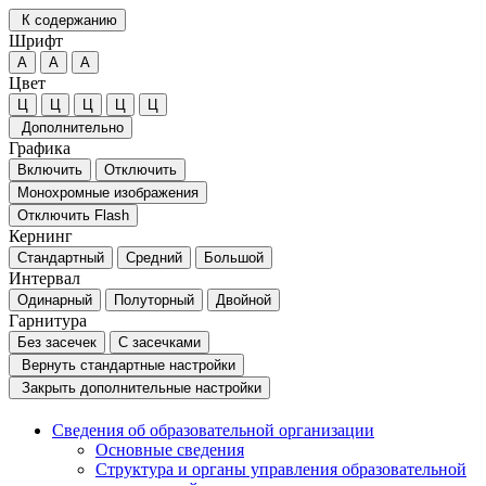
К содержанию
Шрифт
А
А
А
Цвет
Ц
Ц
Ц
Ц
Ц
Дополнительно
Графика
Включить
Отключить
Монохромные изображения
Отключить Flash
Кернинг
Стандартный
Средний
Большой
Интервал
Одинарный
Полуторный
Двойной
Гарнитура
Без засечек
С засечками
Вернуть стандартные настройки
Закрыть дополнительные настройки
Сведения об образовательной организации
Основные сведения
Структура и органы управления образовательной