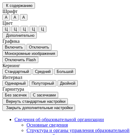
К содержанию
Шрифт
А
А
А
Цвет
Ц
Ц
Ц
Ц
Ц
Дополнительно
Графика
Включить
Отключить
Монохромные изображения
Отключить Flash
Кернинг
Стандартный
Средний
Большой
Интервал
Одинарный
Полуторный
Двойной
Гарнитура
Без засечек
С засечками
Вернуть стандартные настройки
Закрыть дополнительные настройки
Сведения об образовательной организации
Основные сведения
Структура и органы управления образовательной