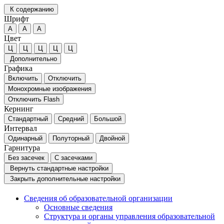
К содержанию
Шрифт
А
А
А
Цвет
Ц
Ц
Ц
Ц
Ц
Дополнительно
Графика
Включить
Отключить
Монохромные изображения
Отключить Flash
Кернинг
Стандартный
Средний
Большой
Интервал
Одинарный
Полуторный
Двойной
Гарнитура
Без засечек
С засечками
Вернуть стандартные настройки
Закрыть дополнительные настройки
Сведения об образовательной организации
Основные сведения
Структура и органы управления образовательной