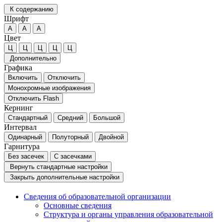
К содержанию
Шрифт
А
А
А
Цвет
Ц
Ц
Ц
Ц
Ц
Дополнительно
Графика
Включить
Отключить
Монохромные изображения
Отключить Flash
Кернинг
Стандартный
Средний
Большой
Интервал
Одинарный
Полуторный
Двойной
Гарнитура
Без засечек
С засечками
Вернуть стандартные настройки
Закрыть дополнительные настройки
Сведения об образовательной организации
Основные сведения
Структура и органы управления образовательной