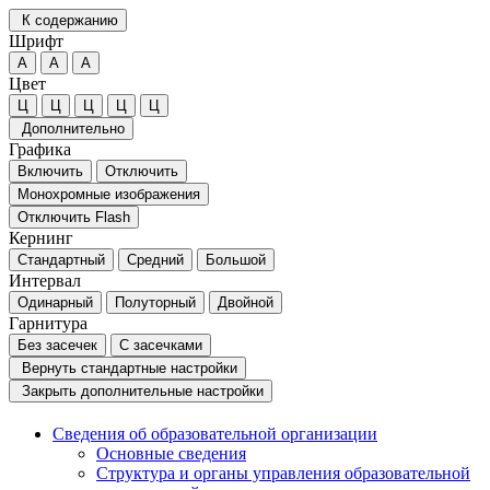
К содержанию
Шрифт
А
А
А
Цвет
Ц
Ц
Ц
Ц
Ц
Дополнительно
Графика
Включить
Отключить
Монохромные изображения
Отключить Flash
Кернинг
Стандартный
Средний
Большой
Интервал
Одинарный
Полуторный
Двойной
Гарнитура
Без засечек
С засечками
Вернуть стандартные настройки
Закрыть дополнительные настройки
Сведения об образовательной организации
Основные сведения
Структура и органы управления образовательной