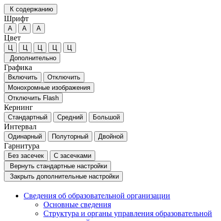
К содержанию
Шрифт
А
А
А
Цвет
Ц
Ц
Ц
Ц
Ц
Дополнительно
Графика
Включить
Отключить
Монохромные изображения
Отключить Flash
Кернинг
Стандартный
Средний
Большой
Интервал
Одинарный
Полуторный
Двойной
Гарнитура
Без засечек
С засечками
Вернуть стандартные настройки
Закрыть дополнительные настройки
Сведения об образовательной организации
Основные сведения
Структура и органы управления образовательной