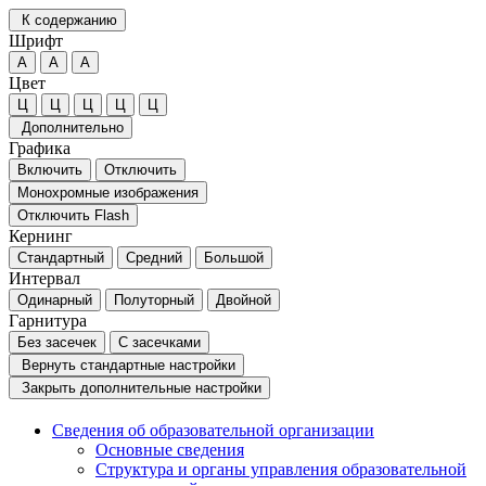
К содержанию
Шрифт
А
А
А
Цвет
Ц
Ц
Ц
Ц
Ц
Дополнительно
Графика
Включить
Отключить
Монохромные изображения
Отключить Flash
Кернинг
Стандартный
Средний
Большой
Интервал
Одинарный
Полуторный
Двойной
Гарнитура
Без засечек
С засечками
Вернуть стандартные настройки
Закрыть дополнительные настройки
Сведения об образовательной организации
Основные сведения
Структура и органы управления образовательной