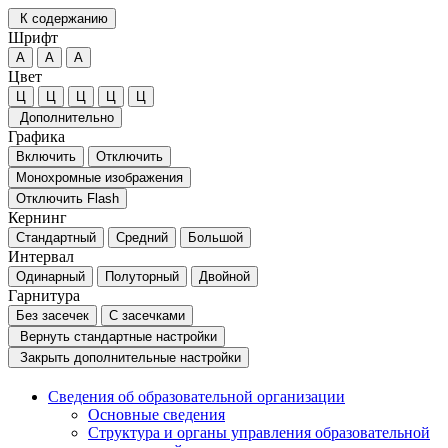
К содержанию
Шрифт
А
А
А
Цвет
Ц
Ц
Ц
Ц
Ц
Дополнительно
Графика
Включить
Отключить
Монохромные изображения
Отключить Flash
Кернинг
Стандартный
Средний
Большой
Интервал
Одинарный
Полуторный
Двойной
Гарнитура
Без засечек
С засечками
Вернуть стандартные настройки
Закрыть дополнительные настройки
Сведения об образовательной организации
Основные сведения
Структура и органы управления образовательной