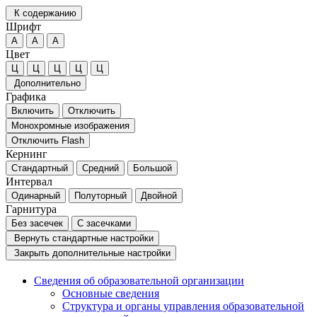
К содержанию
Шрифт
А
А
А
Цвет
Ц
Ц
Ц
Ц
Ц
Дополнительно
Графика
Включить
Отключить
Монохромные изображения
Отключить Flash
Кернинг
Стандартный
Средний
Большой
Интервал
Одинарный
Полуторный
Двойной
Гарнитура
Без засечек
С засечками
Вернуть стандартные настройки
Закрыть дополнительные настройки
Сведения об образовательной организации
Основные сведения
Структура и органы управления образовательной