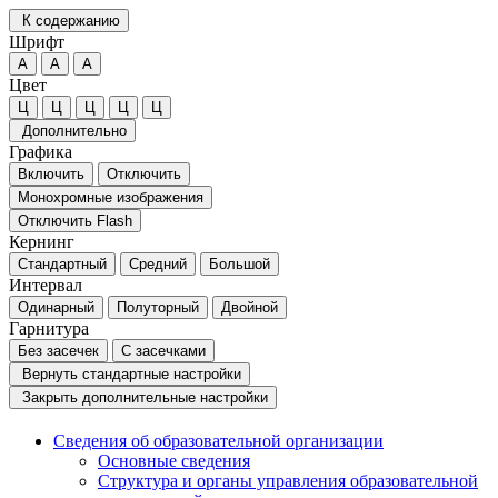
К содержанию
Шрифт
А
А
А
Цвет
Ц
Ц
Ц
Ц
Ц
Дополнительно
Графика
Включить
Отключить
Монохромные изображения
Отключить Flash
Кернинг
Стандартный
Средний
Большой
Интервал
Одинарный
Полуторный
Двойной
Гарнитура
Без засечек
С засечками
Вернуть стандартные настройки
Закрыть дополнительные настройки
Сведения об образовательной организации
Основные сведения
Структура и органы управления образовательной