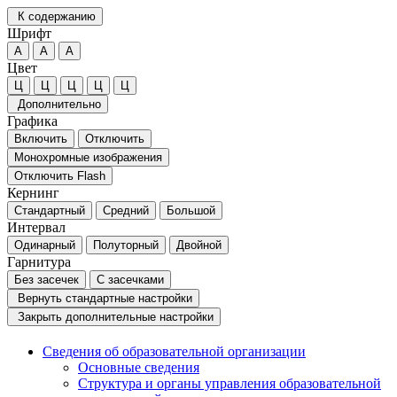
К содержанию
Шрифт
А
А
А
Цвет
Ц
Ц
Ц
Ц
Ц
Дополнительно
Графика
Включить
Отключить
Монохромные изображения
Отключить Flash
Кернинг
Стандартный
Средний
Большой
Интервал
Одинарный
Полуторный
Двойной
Гарнитура
Без засечек
С засечками
Вернуть стандартные настройки
Закрыть дополнительные настройки
Сведения об образовательной организации
Основные сведения
Структура и органы управления образовательной