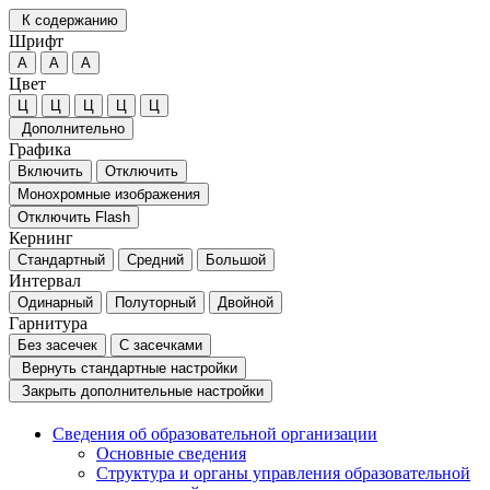
К содержанию
Шрифт
А
А
А
Цвет
Ц
Ц
Ц
Ц
Ц
Дополнительно
Графика
Включить
Отключить
Монохромные изображения
Отключить Flash
Кернинг
Стандартный
Средний
Большой
Интервал
Одинарный
Полуторный
Двойной
Гарнитура
Без засечек
С засечками
Вернуть стандартные настройки
Закрыть дополнительные настройки
Сведения об образовательной организации
Основные сведения
Структура и органы управления образовательной