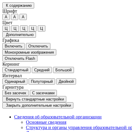
К содержанию
Шрифт
А
А
А
Цвет
Ц
Ц
Ц
Ц
Ц
Дополнительно
Графика
Включить
Отключить
Монохромные изображения
Отключить Flash
Кернинг
Стандартный
Средний
Большой
Интервал
Одинарный
Полуторный
Двойной
Гарнитура
Без засечек
С засечками
Вернуть стандартные настройки
Закрыть дополнительные настройки
Сведения об образовательной организации
Основные сведения
Структура и органы управления образовательной о