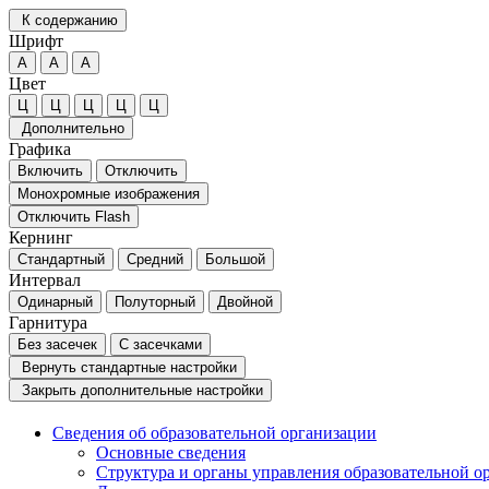
К содержанию
Шрифт
А
А
А
Цвет
Ц
Ц
Ц
Ц
Ц
Дополнительно
Графика
Включить
Отключить
Монохромные изображения
Отключить Flash
Кернинг
Стандартный
Средний
Большой
Интервал
Одинарный
Полуторный
Двойной
Гарнитура
Без засечек
С засечками
Вернуть стандартные настройки
Закрыть дополнительные настройки
Сведения об образовательной организации
Основные сведения
Структура и органы управления образовательной о