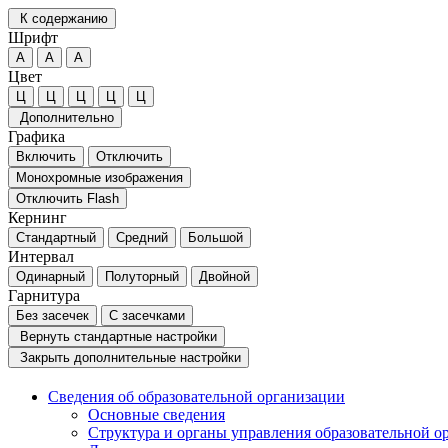
К содержанию
Шрифт
А
А
А
Цвет
Ц
Ц
Ц
Ц
Ц
Дополнительно
Графика
Включить
Отключить
Монохромные изображения
Отключить Flash
Кернинг
Стандартный
Средний
Большой
Интервал
Одинарный
Полуторный
Двойной
Гарнитура
Без засечек
С засечками
Вернуть стандартные настройки
Закрыть дополнительные настройки
Сведения об образовательной организации
Основные сведения
Структура и органы управления образовательной о