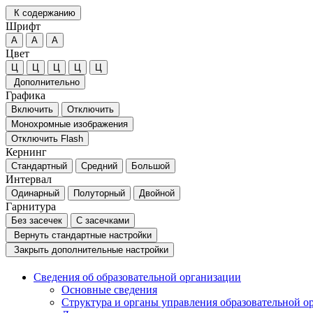
К содержанию
Шрифт
А
А
А
Цвет
Ц
Ц
Ц
Ц
Ц
Дополнительно
Графика
Включить
Отключить
Монохромные изображения
Отключить Flash
Кернинг
Стандартный
Средний
Большой
Интервал
Одинарный
Полуторный
Двойной
Гарнитура
Без засечек
С засечками
Вернуть стандартные настройки
Закрыть дополнительные настройки
Сведения об образовательной организации
Основные сведения
Структура и органы управления образовательной о