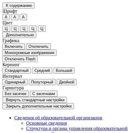
К содержанию
Шрифт
А
А
А
Цвет
Ц
Ц
Ц
Ц
Ц
Дополнительно
Графика
Включить
Отключить
Монохромные изображения
Отключить Flash
Кернинг
Стандартный
Средний
Большой
Интервал
Одинарный
Полуторный
Двойной
Гарнитура
Без засечек
С засечками
Вернуть стандартные настройки
Закрыть дополнительные настройки
Сведения об образовательной организации
Основные сведения
Структура и органы управления образовательной