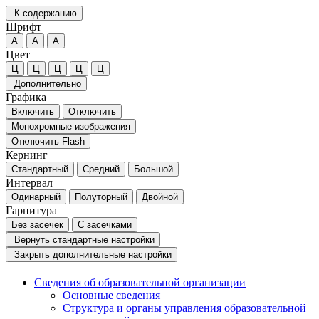
К содержанию
Шрифт
А
А
А
Цвет
Ц
Ц
Ц
Ц
Ц
Дополнительно
Графика
Включить
Отключить
Монохромные изображения
Отключить Flash
Кернинг
Стандартный
Средний
Большой
Интервал
Одинарный
Полуторный
Двойной
Гарнитура
Без засечек
С засечками
Вернуть стандартные настройки
Закрыть дополнительные настройки
Сведения об образовательной организации
Основные сведения
Структура и органы управления образовательной