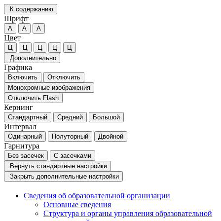
К содержанию
Шрифт
А
А
А
Цвет
Ц
Ц
Ц
Ц
Ц
Дополнительно
Графика
Включить
Отключить
Монохромные изображения
Отключить Flash
Кернинг
Стандартный
Средний
Большой
Интервал
Одинарный
Полуторный
Двойной
Гарнитура
Без засечек
С засечками
Вернуть стандартные настройки
Закрыть дополнительные настройки
Сведения об образовательной организации
Основные сведения
Структура и органы управления образовательной