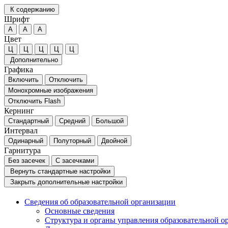
К содержанию
Шрифт
А
А
А
Цвет
Ц
Ц
Ц
Ц
Ц
Дополнительно
Графика
Включить
Отключить
Монохромные изображения
Отключить Flash
Кернинг
Стандартный
Средний
Большой
Интервал
Одинарный
Полуторный
Двойной
Гарнитура
Без засечек
С засечками
Вернуть стандартные настройки
Закрыть дополнительные настройки
Сведения об образовательной организации
Основные сведения
Структура и органы управления образовательной о