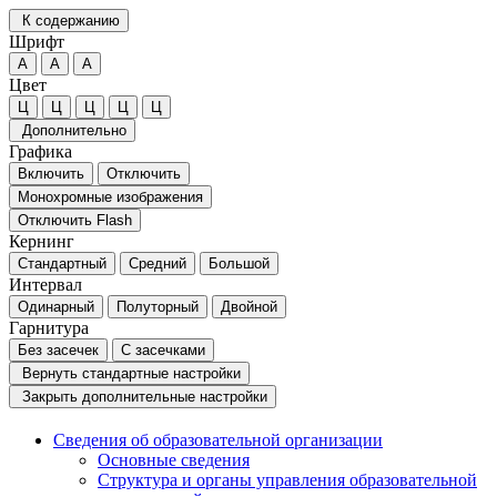
К содержанию
Шрифт
А
А
А
Цвет
Ц
Ц
Ц
Ц
Ц
Дополнительно
Графика
Включить
Отключить
Монохромные изображения
Отключить Flash
Кернинг
Стандартный
Средний
Большой
Интервал
Одинарный
Полуторный
Двойной
Гарнитура
Без засечек
С засечками
Вернуть стандартные настройки
Закрыть дополнительные настройки
Сведения об образовательной организации
Основные сведения
Структура и органы управления образовательной