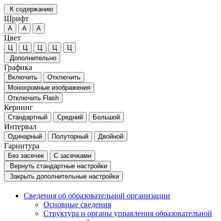
К содержанию
Шрифт
А
А
А
Цвет
Ц
Ц
Ц
Ц
Ц
Дополнительно
Графика
Включить
Отключить
Монохромные изображения
Отключить Flash
Кернинг
Стандартный
Средний
Большой
Интервал
Одинарный
Полуторный
Двойной
Гарнитура
Без засечек
С засечками
Вернуть стандартные настройки
Закрыть дополнительные настройки
Сведения об образовательной организации
Основные сведения
Структура и органы управления образовательной