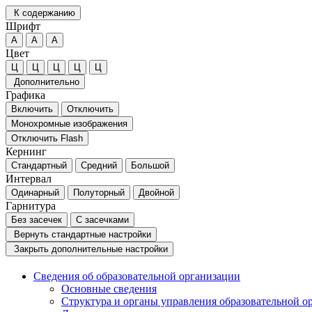
К содержанию
Шрифт
А
А
А
Цвет
Ц
Ц
Ц
Ц
Ц
Дополнительно
Графика
Включить
Отключить
Монохромные изображения
Отключить Flash
Кернинг
Стандартный
Средний
Большой
Интервал
Одинарный
Полуторный
Двойной
Гарнитура
Без засечек
С засечками
Вернуть стандартные настройки
Закрыть дополнительные настройки
Сведения об образовательной организации
Основные сведения
Структура и органы управления образовательной о