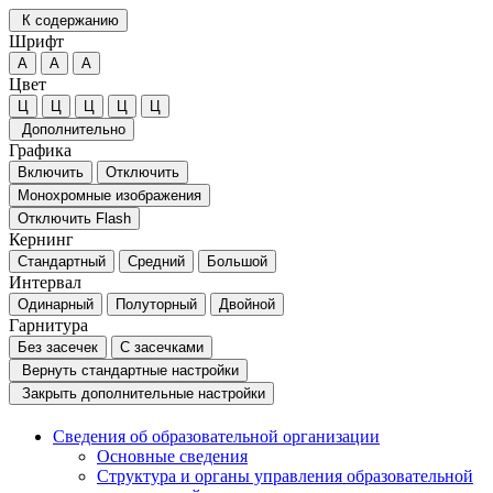
К содержанию
Шрифт
А
А
А
Цвет
Ц
Ц
Ц
Ц
Ц
Дополнительно
Графика
Включить
Отключить
Монохромные изображения
Отключить Flash
Кернинг
Стандартный
Средний
Большой
Интервал
Одинарный
Полуторный
Двойной
Гарнитура
Без засечек
С засечками
Вернуть стандартные настройки
Закрыть дополнительные настройки
Сведения об образовательной организации
Основные сведения
Структура и органы управления образовательной