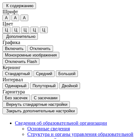
К содержанию
Шрифт
А
А
А
Цвет
Ц
Ц
Ц
Ц
Ц
Дополнительно
Графика
Включить
Отключить
Монохромные изображения
Отключить Flash
Кернинг
Стандартный
Средний
Большой
Интервал
Одинарный
Полуторный
Двойной
Гарнитура
Без засечек
С засечками
Вернуть стандартные настройки
Закрыть дополнительные настройки
Сведения об образовательной организации
Основные сведения
Структура и органы управления образовательной