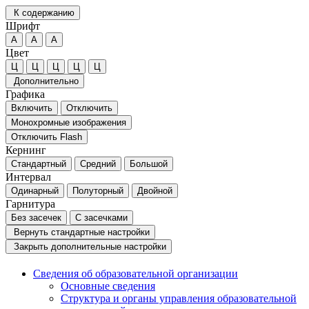
К содержанию
Шрифт
А
А
А
Цвет
Ц
Ц
Ц
Ц
Ц
Дополнительно
Графика
Включить
Отключить
Монохромные изображения
Отключить Flash
Кернинг
Стандартный
Средний
Большой
Интервал
Одинарный
Полуторный
Двойной
Гарнитура
Без засечек
С засечками
Вернуть стандартные настройки
Закрыть дополнительные настройки
Сведения об образовательной организации
Основные сведения
Структура и органы управления образовательной