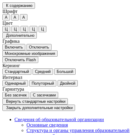
К содержанию
Шрифт
А
А
А
Цвет
Ц
Ц
Ц
Ц
Ц
Дополнительно
Графика
Включить
Отключить
Монохромные изображения
Отключить Flash
Кернинг
Стандартный
Средний
Большой
Интервал
Одинарный
Полуторный
Двойной
Гарнитура
Без засечек
С засечками
Вернуть стандартные настройки
Закрыть дополнительные настройки
Сведения об образовательной организации
Основные сведения
Структура и органы управления образовательной