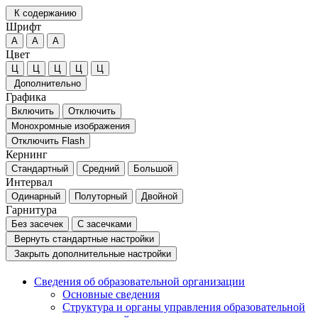
К содержанию
Шрифт
А
А
А
Цвет
Ц
Ц
Ц
Ц
Ц
Дополнительно
Графика
Включить
Отключить
Монохромные изображения
Отключить Flash
Кернинг
Стандартный
Средний
Большой
Интервал
Одинарный
Полуторный
Двойной
Гарнитура
Без засечек
С засечками
Вернуть стандартные настройки
Закрыть дополнительные настройки
Сведения об образовательной организации
Основные сведения
Структура и органы управления образовательной