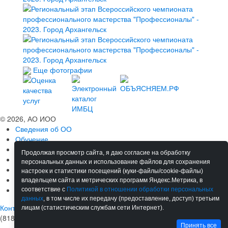
Еще фотографии
© 2026, АО ИОО
Сведения об ОО
Обучение
Мероприятия
Продолжая просмотр сайта, я даю согласие на обработку
Сотрудничество
персональных данных и использование файлов для сохранения
Ресурсы
настроек и статистики посещений (куки-файлы/cookie-файлы)
Материалы
владельцем сайта и метрических программ Яндекс.Метрика, в
Новости
соответствие с
Политикой в отношении обработки персональных
данных
, в том числе их передачу (предоставление, доступ) третьим
Контакты
лицам (статистическим службам сети Интернет).
(8182) 68-38-92
Принять все