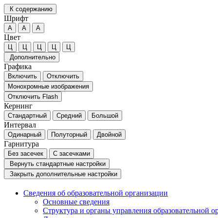
К содержанию
Шрифт
А
А
А
Цвет
Ц
Ц
Ц
Ц
Ц
Дополнительно
Графика
Включить
Отключить
Монохромные изображения
Отключить Flash
Кернинг
Стандартный
Средний
Большой
Интервал
Одинарный
Полуторный
Двойной
Гарнитура
Без засечек
С засечками
Вернуть стандартные настройки
Закрыть дополнительные настройки
Сведения об образовательной организации
Основные сведения
Структура и органы управления образовательной о