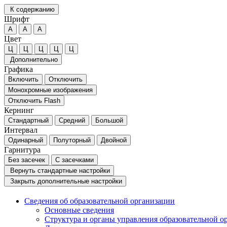
К содержанию
Шрифт
А
А
А
Цвет
Ц
Ц
Ц
Ц
Ц
Дополнительно
Графика
Включить
Отключить
Монохромные изображения
Отключить Flash
Кернинг
Стандартный
Средний
Большой
Интервал
Одинарный
Полуторный
Двойной
Гарнитура
Без засечек
С засечками
Вернуть стандартные настройки
Закрыть дополнительные настройки
Сведения об образовательной организации
Основные сведения
Структура и органы управления образовательной о